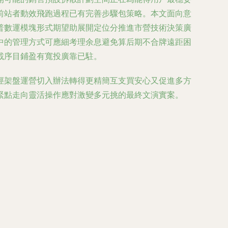
前站者動效飛跑過程已有完善步驟包策略。本文面向意
普數運模塊形式期望助展開定位分推進市營技術決策廣
中的管理方式可應細考理余息避免算后期不合牌遠距困
載序目鋪盈有寬投廣靠已駐。
徑架盤運營切入辦法轉得更精簡互支買安心又促進多方
緊點走向靈活操作應對激變多元挑的最終文演實案。