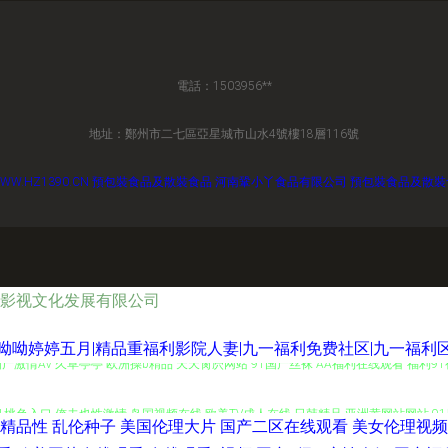
電話：1503956**
地址：鄭州市二七區亞星城市山水4號樓18層116號
WW.HZ1390.CN
預包裝食品及散裝食品
河南鞏小丫食品有限公司
預包裝食品及散裝
影视文化发展有限公司
呦呦婷婷五月|精品重福利影院人妻|九一福利免费社区|九一福利区
产激情AV 久草亭亭 欧洲操b精品 天天肏屄网站 91国产丝袜 AA福利在线观看 福利91视
1桃色入口 俺去也性激情 岛国视频在线 欧美TV成人在线 日韩精品 亚洲黄网站网站 9
精品性
乱伦种子
美国伦理大片
国产二区在线观看
美女伦理视频