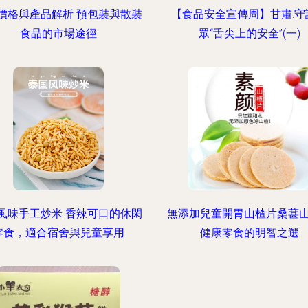
價格與產品解析 預包裝與散裝
【食品安全宣傳周】甘肅:守
食品的市場途徑
眾“舌尖上的安全”(一)
風味手工炒米 香辣可口的休閑
無添加兒童開胃山楂片桑葚
零食，適合宿舍與兒童享用
健康零食的明智之選