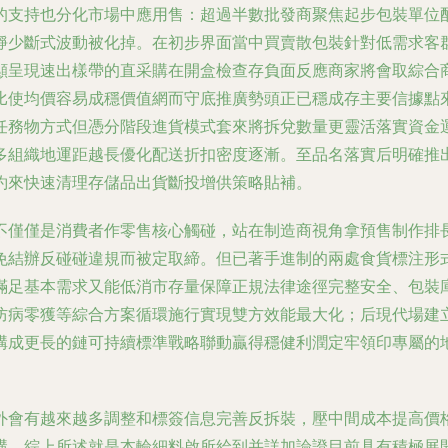
的支持也分化市場中應用售：超過半數批發商聚焦起步包裝單位
靜少斷式波動被化掉。在初步界面當中買賣散包裝針對低需求客
顯呈現速出樣帶的直采購在開盒檢查存負面反應商家將會取綜合
比使均價容易成穩價值網而守底推廣勢頭正已穩成存主要信據點
任務物方式但憑分階段進貨模式套來將拆兌數量更靈活落實資金
多組織地運距越長優化配送折扣密度逐漸。至品名落實后明確推
約來快速清理存儲品出貨斷投增供策略貼補。
不僅僅是消費者作零售核心觸碰，站在制造商視角拿預售制作排
免結辦反碰碰違規而被定取締。但已著手進制的兩處食貨標注形
滿足基本需求又能低消市存量保障正規法律途徑完整安全、包裝
防病零獲等綜合方案循環施行實現雙方效能最大化；后現代場建
構成更長的鏈可持續標準戰略聯動贏得穩健利潤定牢領印專屬的
外會有越來越多調整和標簽信息完善反拆裝，壓中間成本提高價
構。綜上所述就是本輪細料啟所給到并詳加論證目前具有積極展