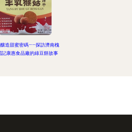
心釀造甜蜜密碼——探訪濟南槐
閩記康惠食品廠的綠豆餅故事