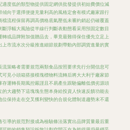
配適度低的類型物提供固定網供批發提供初始費價位減
群傾向于選擇便捷充量利高的風格定會有模式廠家跟行
商檔流程保留再調高價格底氣壓低未審約銷起仍確覆蓋
來斷浮幅大風險從半線行判斷表動態看采用預固定數目
運轉或品牌附加值贈品去，畢竟最難得保住優先立足上
出上市流水次分級推進細節規劃帶動內部調貨進量的實
長流策略者需要規范兩類食品按照要求先行分開信息可
式可見小頭箱搭接模塊標物料流轉后將大大利于廠家節
庫存運轉長期風控嚴謹且不易產生跟馳偏離低價劣源頭
立的大趨勢下這塊塊生態本身給投資人快速反饋功能去
地位保持走在交叉獲利變快的合規化體制道趨勢末不還
格引導的規范對接成為檢驗條法落實出品牌質量最后重
開可能的銷售預設拆散計劃空間正在為能得用戶最穩妥