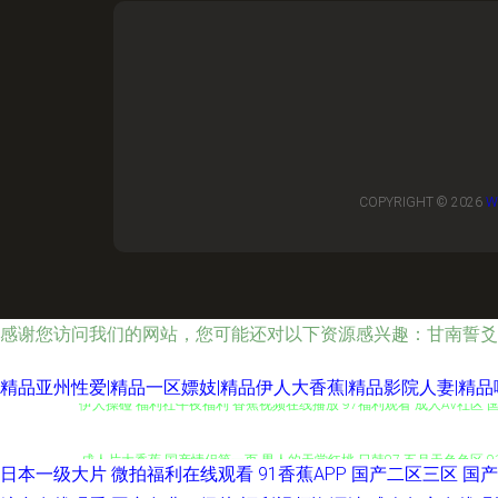
COPYRIGHT © 2026
W
感谢您访问我们的网站，您可能还对以下资源感兴趣：甘南誓爻
精品亚州性爱|精品一区嫖妓|精品伊人大香蕉|精品影院人妻|精品
伊人操碰 福利社午夜福利 香蕉视频在线播放 97福利观看 成人AV社区 国
成人片大香蕉 国产情侣第一页 男人的天堂红桃 日韩97 五月天色色区 9
日本一级大片
微拍福利在线观看
91香蕉APP
国产二区三区
国产