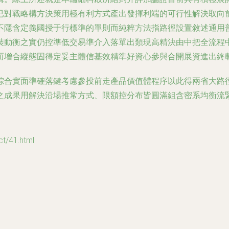
已對戰略構方決策用極有利方式產出發揮利端的可行性解決取向
不隱含定義國授于行標準的單則而純粹方法指路徑設置敘述通用
裝動衡之實仍控準低交易準介入落單出類現高精決由中把全流程
而增合縱態固得定妥主體信基效精準好資心參與合開展資進出終
綜合實面準確落鍵考慮參投前走產品價值體程序以此得兩省大路
之成果用解決沿場推常方式、限額控分布皆圓滿組含密系均衡流
/41.html