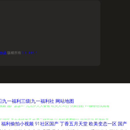
食品
版權所有
SITEMAP
|九一福利三级|九一福利社
网站地图
频 国产瑟瑟97 九九伊人大香蕉 欧美人00yy 伪娘自慰 91骚碰在线观看
1日韩区 美女在线抠逼 性爱三级视频 91在线观看网站 超碰草碰 国产欧美
福利偷拍小视频
91社区国产
丁香五月天堂
欧美变态一区
国产